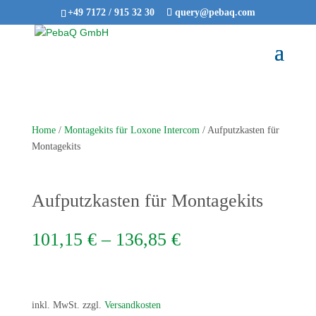
+49 7172 / 915 32 30
query@pebaq.com
Home
/
Montagekits für Loxone Intercom
/ Aufputzkasten für
Montagekits
Aufputzkasten für Montagekits
101,15
€
–
136,85
€
inkl. MwSt.
zzgl.
Versandkosten