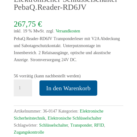
PebaQ.Reader-RD6JV
267,75
€
inkl. 19 % MwSt.
zzgl.
Versandkosten
PebaQ.Reader-RD6JV Transponderleser mit V2A Abdeckung
und Sabotageschutzkontakt. Unterputzmontage im
Innenbereich. 2 Relaisausgänge, optische und akustische
Anzeige. Stromversorgung 24V DC.
56 vorrätig (kann nachbestellt werden)
Elektronischer
In den Warenkorb
Schlüsselschalter
PebaQ.Reader-
RD6JV
Menge
Artikelnummer:
36-0147
Kategorien:
Elektronische
Sicherheitstechnik
,
Elektronische Schlüsselschalter
Schlagwörter:
Schlüsselschalter
,
Transponder
,
RFID
,
Zugangskontrolle